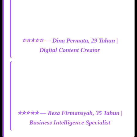
"Portal navigasi MEME128 bikin saya gak perlu
buka banyak tab lagi. Semua informasi tren
terkumpul rapi dengan tampilan yang clean dan
responsif. Pembaruan datanya real time, jadi saya
selalu dapat info terbaru tanpa delay."
⭐⭐⭐⭐⭐ — Dina Permata, 29 Tahun |
Digital Content Creator
"Yang bikin saya betah di MEME128 itu sistem
informasinya yang transparan. Indikator
pergerakan tren ditampilkan dengan jelas, data
historisnya lengkap, dan yang paling penting — gak
pernah lemot! Sudah jadi andalan saya buat pantau
informasi harian."
⭐⭐⭐⭐⭐ — Reza Firmansyah, 35 Tahun |
Business Intelligence Specialist