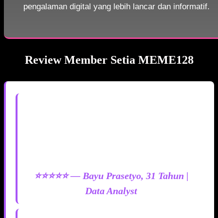
pengalaman digital yang lebih lancar dan informatif.
Review Member Setia MEME128
"Saya sudah coba banyak portal informasi, tapi
MEME128 yang paling lengkap. Indikator trennya
selalu update real time, grafik pergerakannya
mudah dibaca, dan aksesnya super cepat meskipun
pakai HP jadul. Recommended banget buat yang
butuh data akurat!"
⭐⭐⭐⭐⭐ — Bayu Prasetyo, 31 Tahun |
Data Analyst