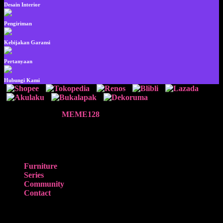
Desain Interior
Pengiriman
Kebijakan Garansi
Pertanyaan
Hubungi Kami
©Copyright 2026
MEME128
|
Ƒ
Furniture
Series
Community
Contact